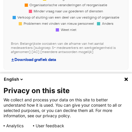
Bron: Belangrijkste oorzaken van de afname van het aantal
medewerkers [subgroep: 5+ medewerkers en werkgelegenheid is
afgenomen] [AC] [meerdere antwoorden mogelijk]
Download grafiek data
English
Beheer toestemming
Privacy on this site
Om de beste ervaringen te bieden, gebruiken wij technologieën zoals
We collect and process your data on this site to better
cookies om informatie over je apparaat op te slaan en/of te raadplegen.
understand how it is used. You can give your consent to all or
Door in te stemmen met deze technologieën kunnen wij gegevens zoals
selected purposes, or you can decline them all. For more
surfgedrag of unieke ID's op deze site verwerken. Als je geen toestemming
Contact
information, see our privacy policy.
geeft of uw toestemming intrekt, kan dit een nadelige invloed hebben op
bepaalde functies en mogelijkheden.
Analytics
User feedback