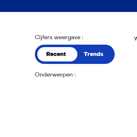
Cijfers weergave :
W
Recent
Trends
Onderwerpen :