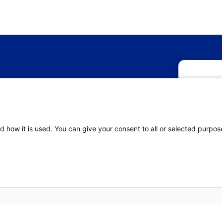
M
Om de beste 
Be
informatie o
deze technol
ov
verwerken. A
d how it is used. You can give your consent to all or selected purpos
nadelige in
Acc