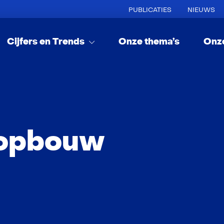
PUBLICATIES
NIEUWS
Cijfers en Trends
Onze thema’s
Onz
sopbouw