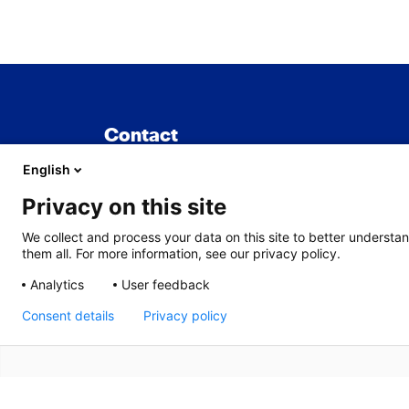
Contact
English
TNO
Privacy on this site
Sylviusweg 71
We collect and process your data on this site to better understan
2333 BE Leiden
them all. For more information, see our privacy policy.
Analytics
User feedback
Consent details
Privacy policy