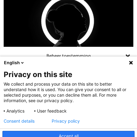
Beheer toestemming
English
Om de beste ervaringen te bieden, gebruiken wij technologieën zoals
Privacy on this site
cookies om informatie over je apparaat op te slaan en/of te raadplegen.
Door in te stemmen met deze technologieën kunnen wij gegevens zoals
We collect and process your data on this site to better
surfgedrag of unieke ID's op deze site verwerken. Als je geen toestemming
understand how it is used. You can give your consent to all or
geeft of uw toestemming intrekt, kan dit een nadelige invloed hebben op
selected purposes, or you can decline them all. For more
bepaalde functies en mogelijkheden.
information, see our privacy policy.
Analytics
User feedback
Contact
Accepteren
Consent details
Privacy policy
Weiger
Meer weten?
Accept all