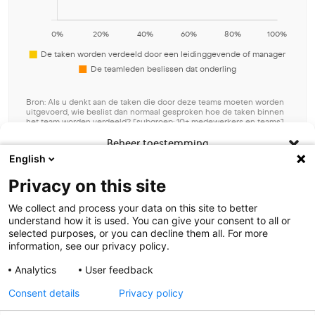
Bron: Als u denkt aan de taken die door deze teams moeten worden
uitgevoerd, wie beslist dan normaal gesproken hoe de taken binnen
het team worden verdeeld? [subgroep: 10+ medewerkers en teams]
[BC]
Beheer toestemming
Download grafiek data
English
Om de beste ervaringen te bieden, gebruiken wij technologieën zoals
Privacy on this site
cookies om informatie over je apparaat op te slaan en/of te raadplegen.
Door in te stemmen met deze technologieën kunnen wij gegevens zoals
We collect and process your data on this site to better
surfgedrag of unieke ID's op deze site verwerken. Als je geen toestemming
understand how it is used. You can give your consent to all or
geeft of uw toestemming intrekt, kan dit een nadelige invloed hebben op
selected purposes, or you can decline them all. For more
bepaalde functies en mogelijkheden.
information, see our privacy policy.
Analytics
User feedback
Contact
Accepteren
Consent details
Privacy policy
Weiger