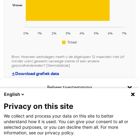
Bron: Hoeveel werkdagen heeft u de afgelopen 12 maanden niet (of
minder uren) gewerkt vanwege ziekte of een andere
gezondheidsreden? [Gemiddelde]
Download grafiek data
Beheer toestemming
English
Om de beste ervaringen te bieden, gebruiken wij technologieën zoals
Privacy on this site
cookies om informatie over je apparaat op te slaan en/of te raadplegen.
Door in te stemmen met deze technologieën kunnen wij gegevens zoals
We collect and process your data on this site to better
surfgedrag of unieke ID's op deze site verwerken. Als je geen toestemming
understand how it is used. You can give your consent to all or
geeft of uw toestemming intrekt, kan dit een nadelige invloed hebben op
selected purposes, or you can decline them all. For more
Contact
bepaalde functies en mogelijkheden.
information, see our privacy policy.