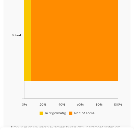
Bron: Is er op uw werkplek zoveel lawaai, dat u hard moet praten om
u verstaanbaar te maken?