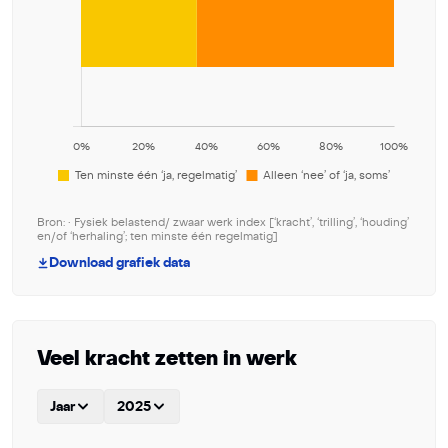
Bron: • Fysiek belastend/ zwaar werk index [‘kracht’, ‘trilling’, ‘houding’
en/of ‘herhaling’; ten minste één regelmatig]
Download grafiek data
Veel kracht zetten in werk
Jaar
2025