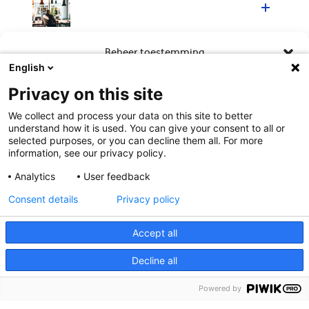
Langer gezond en productief
Beheer toestemming
doorwerken
English
Om de beste ervaringen te bieden, gebruiken wij technologieën zoals
Privacy on this site
cookies om informatie over je apparaat op te slaan en/of te raadplegen.
Door in te stemmen met deze technologieën kunnen wij gegevens zoals
We collect and process your data on this site to better
surfgedrag of unieke ID's op deze site verwerken. Als je geen toestemming
understand how it is used. You can give your consent to all or
geeft of uw toestemming intrekt, kan dit een nadelige invloed hebben op
selected purposes, or you can decline them all. For more
bepaalde functies en mogelijkheden.
information, see our privacy policy.
Analytics
User feedback
Contact
Accepteren
Consent details
Privacy policy
Weiger
Meer weten?
Accept all
Bekijk voorkeuren
Decline all
Cookies
Toegankelijkheid
Cookies
Privacy statement
Powered by
Disclaimer
Privacy statement