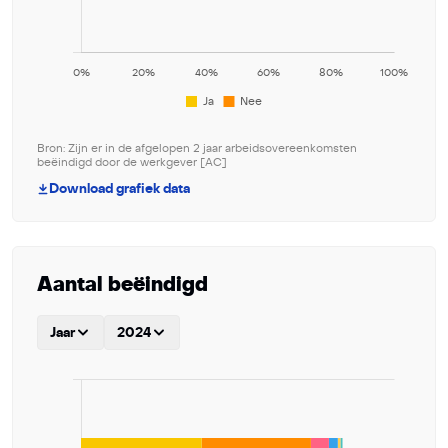
Bron: Zijn er in de afgelopen 2 jaar arbeidsovereenkomsten
beëindigd door de werkgever [AC]
Download grafiek data
Aantal beëindigd
Jaar
2024