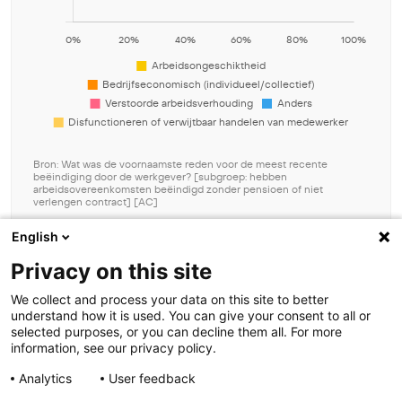
Bron: Wat was de voornaamste reden voor de meest recente
beëindiging door de werkgever? [subgroep: hebben
arbeidsovereenkomsten beëindigd zonder pensioen of niet
verlengen contract] [AC]
Download grafiek data
English
Beheer toestemming
Privacy on this site
Om de beste ervaringen te bieden, gebruiken wij technologieën zoals
We collect and process your data on this site to better
cookies om informatie over je apparaat op te slaan en/of te raadplegen.
understand how it is used. You can give your consent to all or
Door in te stemmen met deze technologieën kunnen wij gegevens zoals
selected purposes, or you can decline them all. For more
surfgedrag of unieke ID's op deze site verwerken. Als je geen toestemming
information, see our privacy policy.
geeft of uw toestemming intrekt, kan dit een nadelige invloed hebben op
bepaalde functies en mogelijkheden.
Analytics
User feedback
Contact