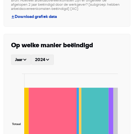
Bron: Hoeveel arbeidsovereenkomsten zijn er ongeveer de
afgelopen 2 jaar beëindigd door de werkgever? [subgroep: hebben
arbeidsovereenkomsten beëindigd] [AC]
Download grafiek data
Op welke manier beëindigd
Jaar
2024