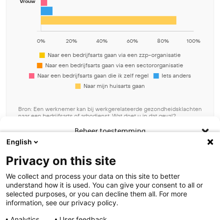
Bron: Een werknemer kan bij werkgerelateerde gezondheidsklachten
naar een bedrijfsarts of arbodienst. Wat doet u in dat geval?
[meerdere antwoorden mogelijk]
Beheer toestemming
Download grafiek data
English
Om de beste ervaringen te bieden, gebruiken wij technologieën zoals
Privacy on this site
cookies om informatie over je apparaat op te slaan en/of te raadplegen.
Door in te stemmen met deze technologieën kunnen wij gegevens zoals
We collect and process your data on this site to better
surfgedrag of unieke ID's op deze site verwerken. Als je geen toestemming
understand how it is used. You can give your consent to all or
geeft of uw toestemming intrekt, kan dit een nadelige invloed hebben op
selected purposes, or you can decline them all. For more
bepaalde functies en mogelijkheden.
information, see our privacy policy.
Analytics
User feedback