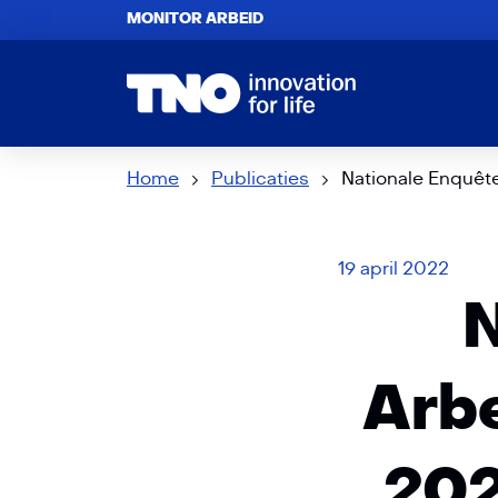
MONITOR ARBEID
Home
Publicaties
Nationale Enquêt
19 april 2022
N
Arb
202