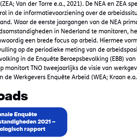
(ZEA; Van der Torre e.a., 2021). De NEA en ZEA s
rol in de informatievoorziening over de arbeidssit
and. Waar de eerste jaargangen van de NEA prima
dsomstandigheden in Nederland te monitoren, h
woordig een brede focus op arbeid. Hiermee vorm
vulling op de periodieke meting van de arbeidsposi
olking in de Enquête Beroepsbevolking (EBB) van 
op monitort TNO tweejaarlijks de visie van werkge
 in de Werkgevers Enquête Arbeid (WEA; Kraan e.a.
oads
onale Enquête
tandigheden 2021 –
logisch rapport