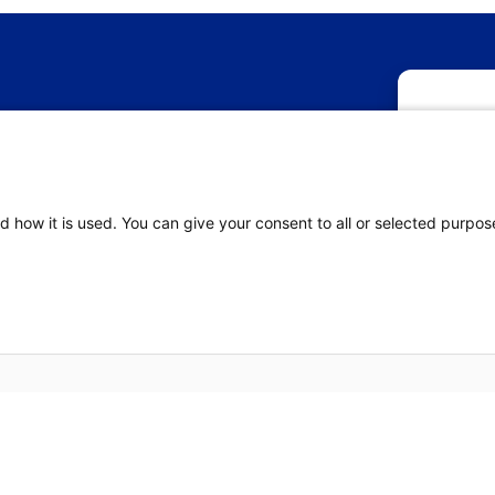
M
Om de beste 
Be
informatie o
deze technol
ov
verwerken. A
d how it is used. You can give your consent to all or selected purpos
nadelige in
Acc
es
Toegankelijkheid
Disclaimer
Privacy st