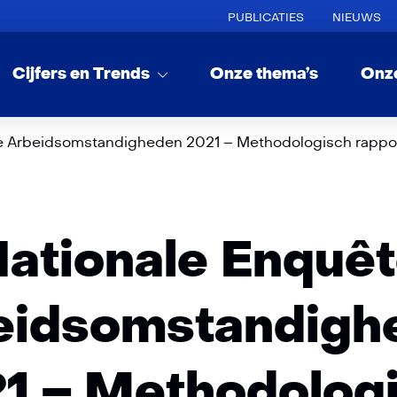
PUBLICATIES
NIEUWS
Cijfers en Trends
Onze thema’s
Onz
e Arbeidsomstandigheden 2021 – Methodologisch rappo
ationale Enquê
eidsomstandigh
1 – Methodolog