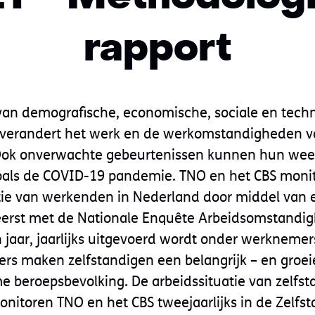
rapport
van demografische, economische, sociale en tech
 verandert het werk en de werkomstandigheden 
Ook onverwachte gebeurtenissen kunnen hun weer
oals de COVID-19 pandemie. TNO en het CBS mon
tie van werkenden in Nederland door middel van 
reerst met de Nationale Enquête Arbeidsomstandi
n jaar, jaarlijks uitgevoerd wordt onder werknemer
s maken zelfstandigen een belangrijk – en groeie
 beroepsbevolking. De arbeidssituatie van zelfst
itoren TNO en het CBS tweejaarlijks in de Zelfs