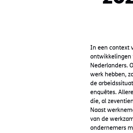
In een context 
ontwikkelingen
Nederlanders. 
werk hebben, z
de arbeidssitua
enquêtes. Alle
die, al zeventie
Naast werknemer
van de werkzame
ondernemers mon