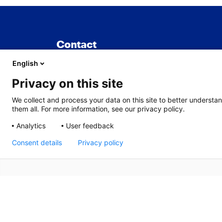
Contact
English
TNO
Privacy on this site
Sylviusweg 71
We collect and process your data on this site to better understan
2333 BE Leiden
them all. For more information, see our privacy policy.
Analytics
User feedback
Consent details
Privacy policy
Cooki