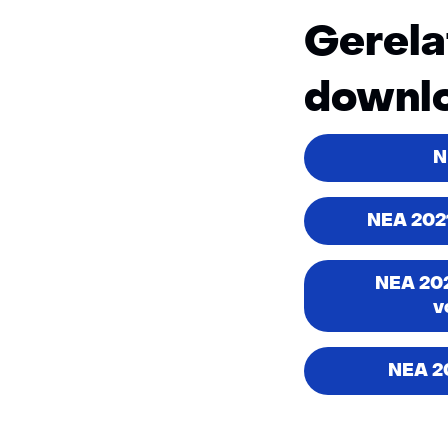
Gerela
downl
N
NEA 2021
NEA 202
v
NEA 20