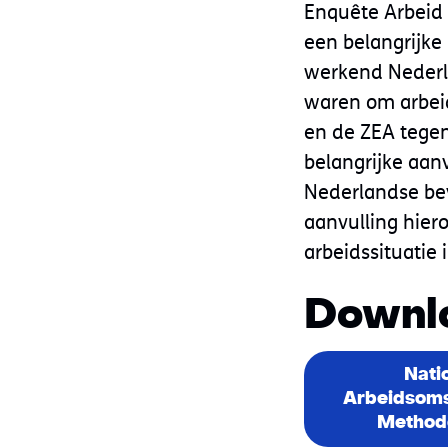
Enquête Arbeid 
een belangrijke 
werkend Nederl
waren om arbei
en de ZEA tegen
belangrijke aan
Nederlandse bev
aanvulling hier
arbeidssituatie
Downl
Nati
Arbeidsoms
Methodo