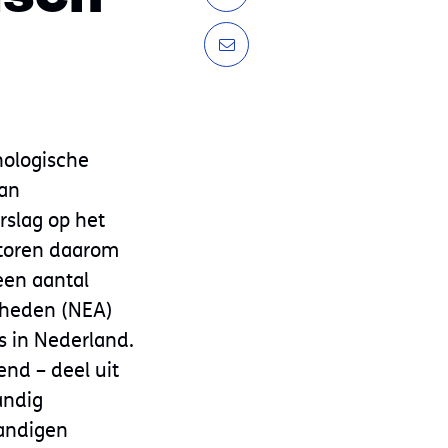
nologische
van
slag op het
itoren daarom
een aantal
gheden (NEA)
s in Nederland.
nd – deel uit
andig
tandigen