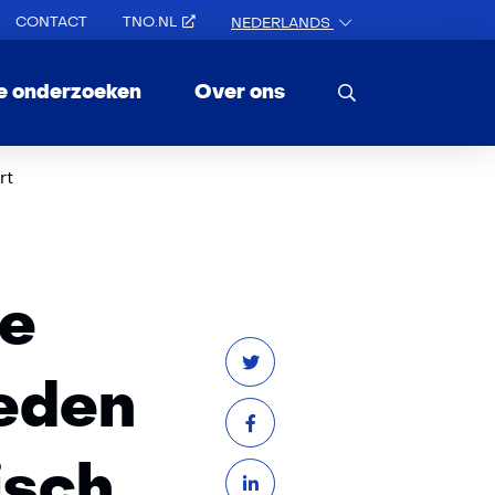
CONTACT
TNO.NL
NEDERLANDS
e onderzoeken
Over ons
rt
te
eden
isch