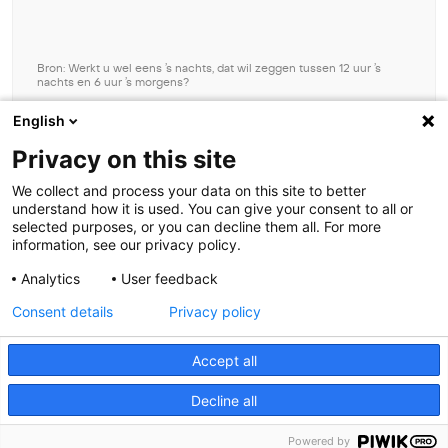
Bron: Werkt u wel eens ’s nachts, dat wil zeggen tussen 12 uur ’s
nachts en 6 uur ’s morgens?
Download grafiek data
English
Beheer toestemming
Privacy on this site
Om de beste ervaringen te bieden, gebruiken wij technologieën zoals
We collect and process your data on this site to better
cookies om informatie over je apparaat op te slaan en/of te raadplegen.
understand how it is used. You can give your consent to all or
Door in te stemmen met deze technologieën kunnen wij gegevens zoals
selected purposes, or you can decline them all. For more
surfgedrag of unieke ID's op deze site verwerken. Als je geen toestemming
information, see our privacy policy.
geeft of uw toestemming intrekt, kan dit een nadelige invloed hebben op
bepaalde functies en mogelijkheden.
Analytics
User feedback
Contact
Consent details
Privacy policy
Accepteren
Meer weten?
Accept all
Weiger
Decline all
Bekijk voorkeuren
Cookies
Toegankelijkheid
Powered by