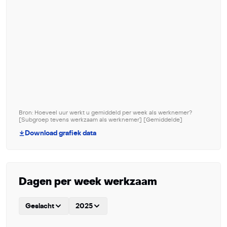
Bron: Hoeveel uur werkt u gemiddeld per week als werknemer?
[Subgroep tevens werkzaam als werknemer] [Gemiddelde]
Download grafiek data
Dagen per week werkzaam
Geslacht
2025