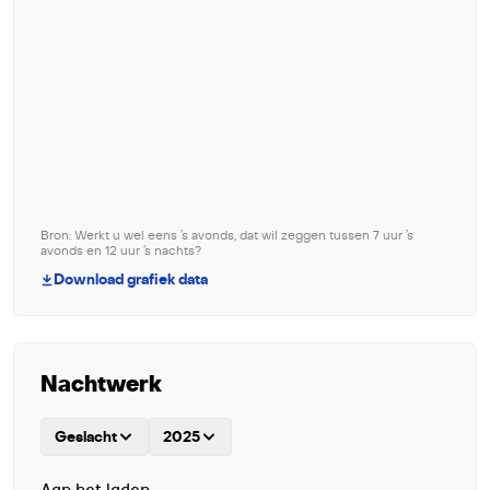
Bron: Werkt u wel eens ’s avonds, dat wil zeggen tussen 7 uur ’s
avonds en 12 uur ’s nachts?
Download grafiek data
Nachtwerk
Geslacht
2025