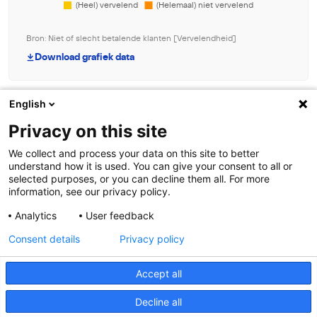
Bron: Niet of slecht betalende klanten [Vervelendheid]
Download grafiek data
English
Beheer toestemming
Privacy on this site
Om de beste ervaringen te bieden, gebruiken wij technologieën zoals
We collect and process your data on this site to better
cookies om informatie over je apparaat op te slaan en/of te raadplegen.
understand how it is used. You can give your consent to all or
Door in te stemmen met deze technologieën kunnen wij gegevens zoals
selected purposes, or you can decline them all. For more
surfgedrag of unieke ID's op deze site verwerken. Als je geen toestemming
Contact
information, see our privacy policy.
geeft of uw toestemming intrekt, kan dit een nadelige invloed hebben op
bepaalde functies en mogelijkheden.
Analytics
User feedback
Meer weten?
Consent details
Privacy policy
Accepteren
Accept all
Weiger
Cookies
Toegankelijkheid
Disclaimer
Privacy statement
Decline all
Bekijk voorkeuren