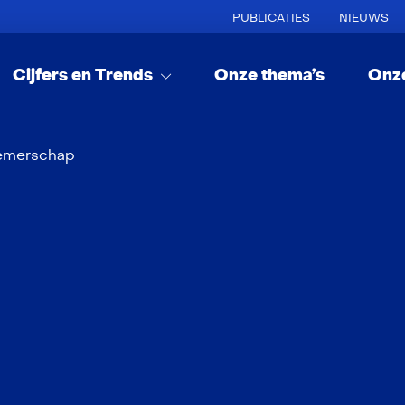
PUBLICATIES
NIEUWS
Cijfers en Trends
Onze thema’s
Onz
emerschap