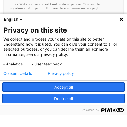
Bron: Wat voor personeel heeft u de afgelopen 12 maanden
ingeleend of ingehuurd? [meerdere antwoorden mogelijk]
Download grafiek data
English
Beheer toestemming
Privacy on this site
Om de beste ervaringen te bieden, gebruiken wij technologieën zoals
We collect and process your data on this site to better
cookies om informatie over je apparaat op te slaan en/of te raadplegen.
understand how it is used. You can give your consent to all or
Door in te stemmen met deze technologieën kunnen wij gegevens zoals
selected purposes, or you can decline them all. For more
surfgedrag of unieke ID's op deze site verwerken. Als je geen toestemming
information, see our privacy policy.
geeft of uw toestemming intrekt, kan dit een nadelige invloed hebben op
bepaalde functies en mogelijkheden.
Analytics
User feedback
Contact
Consent details
Privacy policy
Accepteren
Meer weten?
Accept all
Weiger
Decline all
Bekijk voorkeuren
Cookies
Toegankelijkheid
Powered by
Disclaimer
Privacy statement