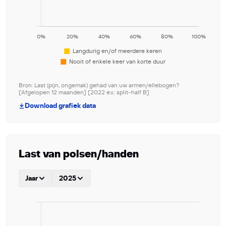
Bron: Last (pijn, ongemak) gehad van uw armen/ellebogen?
[Afgelopen 12 maanden] [2022 e.v.: split-half B]
Download grafiek data
Last van polsen/handen
Jaar
2025