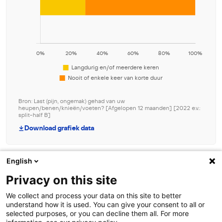
Bron: Last (pijn, ongemak) gehad van uw
heupen/benen/knieën/voeten? [Afgelopen 12 maanden] [2022 e.v.:
split-half B]
Download grafiek data
English
Beheer toestemming
Privacy on this site
Om de beste ervaringen te bieden, gebruiken wij technologieën zoals
We collect and process your data on this site to better
cookies om informatie over je apparaat op te slaan en/of te raadplegen.
understand how it is used. You can give your consent to all or
Door in te stemmen met deze technologieën kunnen wij gegevens zoals
selected purposes, or you can decline them all. For more
surfgedrag of unieke ID's op deze site verwerken. Als je geen toestemming
Contact