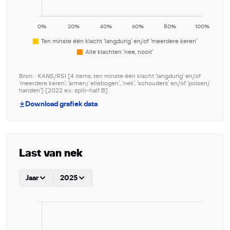
Bron: • KANS/RSI [4 items; ten minste één klacht ‘langdurig’ en/of
‘meerdere keren’; ‘armen/ ellebogen’, ‘nek’, ‘schouders’ en/of ‘polsen/
handen’] [2022 e.v.: split-half B]
Download grafiek data
Last van nek
Jaar
2025