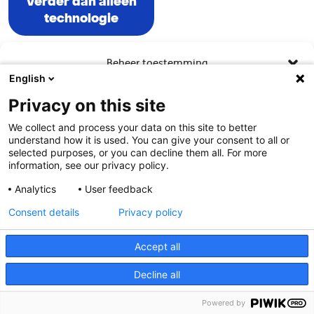
verder dan alleen
technologie
Beheer toestemming
English
Om de beste ervaringen te bieden, gebruiken wij technologieën zoals
Privacy on this site
cookies om informatie over je apparaat op te slaan en/of te raadplegen.
Door in te stemmen met deze technologieën kunnen wij gegevens zoals
We collect and process your data on this site to better
surfgedrag of unieke ID's op deze site verwerken. Als je geen toestemming
understand how it is used. You can give your consent to all or
geeft of uw toestemming intrekt, kan dit een nadelige invloed hebben op
selected purposes, or you can decline them all. For more
bepaalde functies en mogelijkheden.
information, see our privacy policy.
Analytics
User feedback
Contact
Accepteren
Consent details
Privacy policy
Weiger
Meer weten?
Accept all
Bekijk voorkeuren
Decline all
Cookies
Toegankelijkheid
Cookies
Privacy statement
Powered by
Disclaimer
Privacy statement