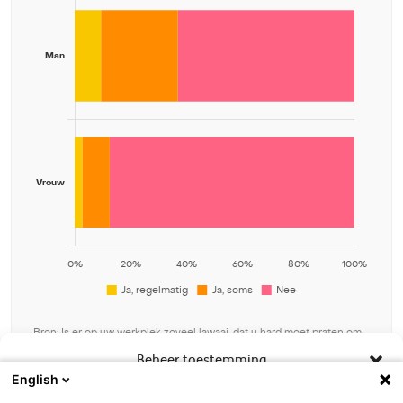
Bron: Is er op uw werkplek zoveel lawaai, dat u hard moet praten om
u verstaanbaar te maken?
Beheer toestemming
Download grafiek data
English
Om de beste ervaringen te bieden, gebruiken wij technologieën zoals