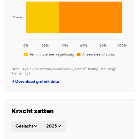
Bron: • Fysiek belastend/zwaar werk [‘kracht’, ‘trilling’, ‘houding’,
‘herhaling’]
Download grafiek data
Kracht zetten
Geslacht
2025