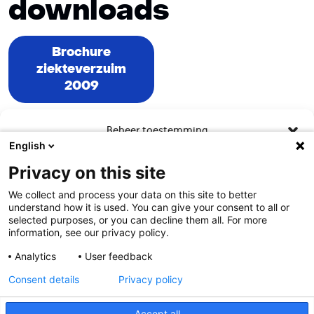
downloads
Brochure
ziekteverzuim
2009
Beheer toestemming
English
Om de beste ervaringen te bieden, gebruiken wij technologieën zoals
Privacy on this site
cookies om informatie over je apparaat op te slaan en/of te raadplegen.
Door in te stemmen met deze technologieën kunnen wij gegevens zoals
We collect and process your data on this site to better
surfgedrag of unieke ID's op deze site verwerken. Als je geen toestemming
understand how it is used. You can give your consent to all or
geeft of uw toestemming intrekt, kan dit een nadelige invloed hebben op
selected purposes, or you can decline them all. For more
bepaalde functies en mogelijkheden.
information, see our privacy policy.
Analytics
User feedback
Contact
Accepteren
Consent details
Privacy policy
Weiger
Meer weten?
Accept all