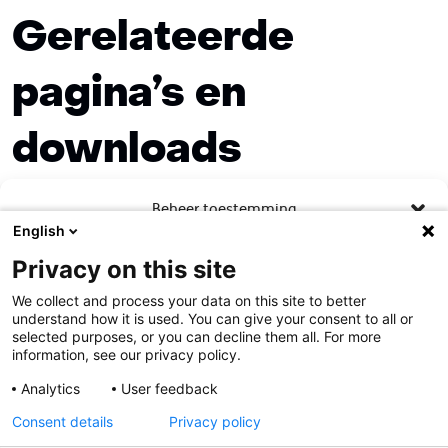
Gerelateerde
pagina’s en
downloads
Beheer toestemming
English
Om de beste ervaringen te bieden, gebruiken wij technologieën zoals
Privacy on this site
cookies om informatie over je apparaat op te slaan en/of te raadplegen.
Door in te stemmen met deze technologieën kunnen wij gegevens zoals
We collect and process your data on this site to better
surfgedrag of unieke ID's op deze site verwerken. Als je geen toestemming
understand how it is used. You can give your consent to all or
geeft of uw toestemming intrekt, kan dit een nadelige invloed hebben op
selected purposes, or you can decline them all. For more
bepaalde functies en mogelijkheden.
information, see our privacy policy.
Analytics
User feedback
Contact
Accepteren
Consent details
Privacy policy
Weiger