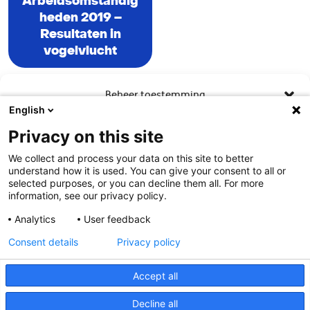
Arbeidsomstandig
heden 2019 –
Resultaten in
vogelvlucht
Beheer toestemming
English
Om de beste ervaringen te bieden, gebruiken wij technologieën zoals
Privacy on this site
cookies om informatie over je apparaat op te slaan en/of te raadplegen.
Door in te stemmen met deze technologieën kunnen wij gegevens zoals
We collect and process your data on this site to better
surfgedrag of unieke ID's op deze site verwerken. Als je geen toestemming
understand how it is used. You can give your consent to all or
geeft of uw toestemming intrekt, kan dit een nadelige invloed hebben op
selected purposes, or you can decline them all. For more
bepaalde functies en mogelijkheden.
information, see our privacy policy.
Analytics
User feedback
Contact
Accepteren
Consent details
Privacy policy
Weiger
Meer weten?
Accept all
Bekijk voorkeuren
Decline all