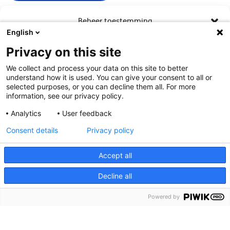
Beheer toestemming
English
Om de beste ervaringen te bieden, gebruiken wij technologieën zoals
Privacy on this site
cookies om informatie over je apparaat op te slaan en/of te raadplegen.
Door in te stemmen met deze technologieën kunnen wij gegevens zoals
We collect and process your data on this site to better
surfgedrag of unieke ID's op deze site verwerken. Als je geen toestemming
understand how it is used. You can give your consent to all or
geeft of uw toestemming intrekt, kan dit een nadelige invloed hebben op
selected purposes, or you can decline them all. For more
bepaalde functies en mogelijkheden.
information, see our privacy policy.
Analytics
User feedback
Contact
Accepteren
Consent details
Privacy policy
Weiger
Meer weten?
Accept all
Bekijk voorkeuren
Decline all
Cookies
Toegankelijkheid
Cookies
Privacy statement
Powered by
Disclaimer
Privacy statement