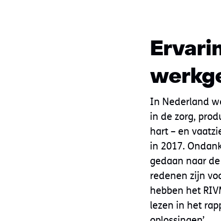
Ervari
werkge
In Nederland we
in de zorg, prod
hart – en vaatz
in 2017. Ondank
gedaan naar de 
redenen zijn vo
hebben het RIVM
lezen in het ra
oplossingen’.