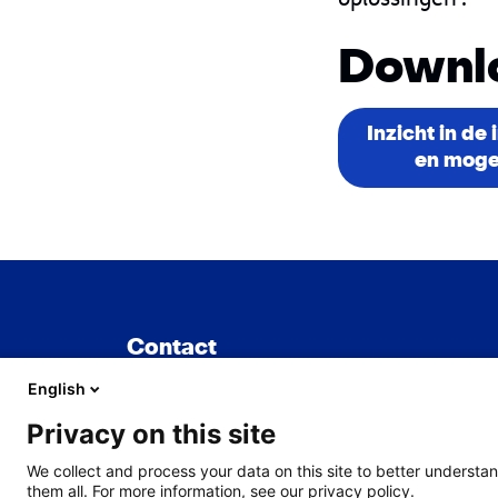
Downl
Inzicht in d
en moge
Contact
English
TNO
Privacy on this site
Sylviusweg 71
We collect and process your data on this site to better understan
2333 BE Leiden
them all. For more information, see our privacy policy.