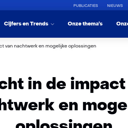
PUBLICATIES
NIEUWS
Cijfers en Trends
Onze thema’s
Onz
act van nachtwerk en mogelijke oplossingen
icht in de impact
htwerk en mogel
oplossingen