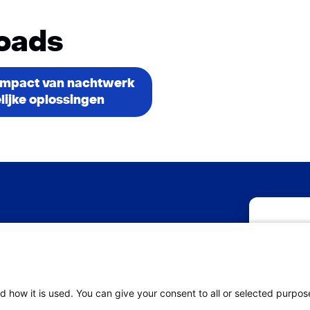
oads
e impact van nachtwerk
lijke oplossingen
M
Om de beste 
Be
informatie o
deze technol
ov
verwerken. A
d how it is used. You can give your consent to all or selected purpos
nadelige in