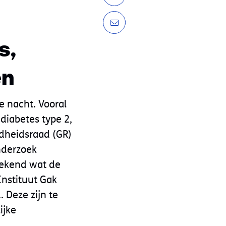
s,
en
e nacht. Vooral
 diabetes type 2,
dheidsraad (GR)
nderzoek
bekend wat de
Instituut Gak
 Deze zijn te
ijke