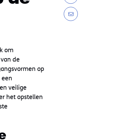
jk om
 van de
gangsvormen op
n een
en veilige
r het opstellen
ste
e