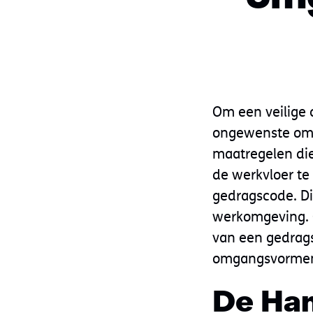
Om een veilige c
ongewenste omg
maatregelen d
de werkvloer te
gedragscode. Di
werkomgeving. O
van een gedrag
omgangsvormen 
De Han