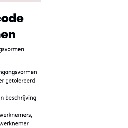
code
men
ngsvormen
 omgangsvormen
r getolereerd
n beschrijving
 werknemers,
e werknemer