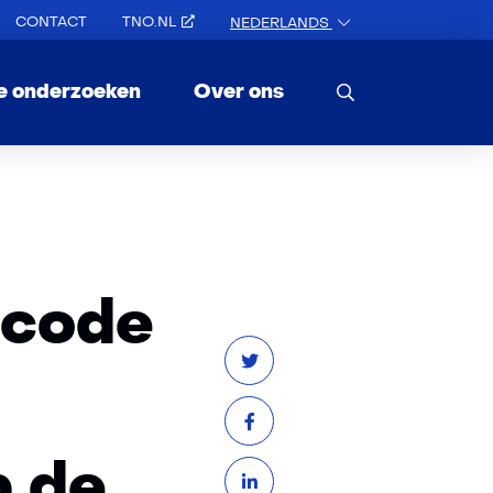
CONTACT
TNO.NL
NEDERLANDS
e onderzoeken
Over ons
scode
 de