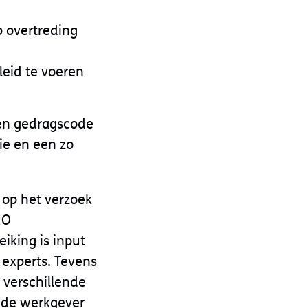
p overtreding
leid te voeren
een gedragscode
ie en een zo
 op het verzoek
NO
iking is input
experts. Tevens
j verschillende
 de werkgever