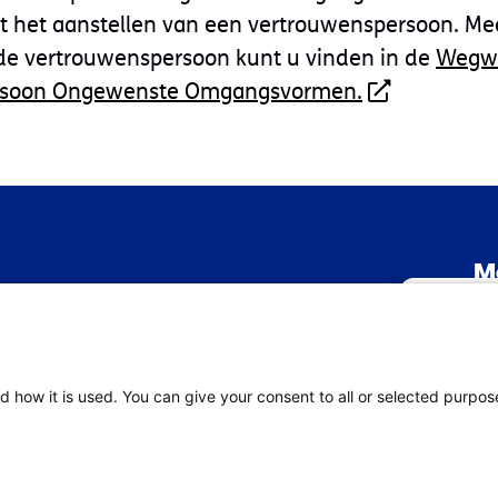
t het aanstellen van een vertrouwenspersoon. Me
 de vertrouwenspersoon kunt u vinden in de
Wegwi
rsoon Ongewenste Omgangsvormen.
M
Be
Om de beste 
ov
informatie o
d how it is used. You can give your consent to all or selected purpos
deze technol
verwerken. A
nadelige in