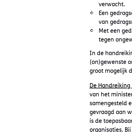
verwacht.
Een gedragsc
van gedragsr
Met een gedr
tegen onge
In de handreiki
(on)gewenste om
groot mogelijk d
De Handreikin
van het ministe
samengesteld en
gevraagd aan w
is de toepasbaar
organisaties. 