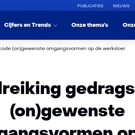
PUBLICATIES
NIEUWS
Cijfers en Trends
Onze thema’s
Onz
code (on)gewenste omgangsvormen op de werkvloer
reiking gedrag
(on)gewenste
gangsvormen op