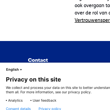
ook overgaan to
over de rol van
Vertrouwenspe
Contact
English
TNO
Privacy on this site
Sylviusweg 71
We collect and process your data on this site to better understan
2333 BE Leiden
them all. For more information, see our privacy policy.
Analytics
User feedback
Consent details
Privacy policy