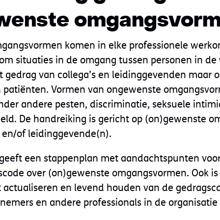
ewenste omgangsvor
angsvormen komen in elke professionele werko
j om situaties in de omgang tussen personen in d
 gedrag van collega’s en leidinggevenden maar 
en patiënten. Vormen van ongewenste omgangsvo
nder andere pesten, discriminatie, seksuele intimi
weld. De handreiking is gericht op (on)gewenste
s en/of leidinggevende(n).
geeft een stappenplan met aandachtspunten voor 
scode over (on)gewenste omgangsvormen. Ook is
 actualiseren en levend houden van de gedragsc
emers en andere professionals in de organisatie e