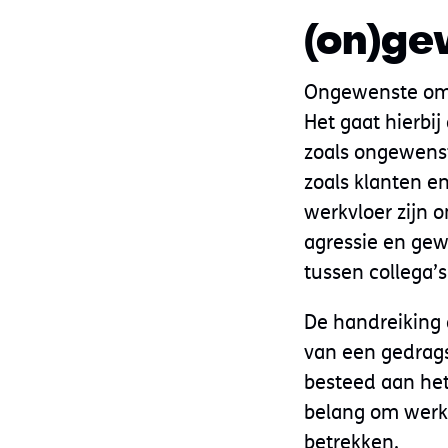
(on)g
Ongewenste omg
Het gaat hierbi
zoals ongewenst
zoals klanten 
werkvloer zijn o
agressie en ge
tussen collega’
De handreiking 
van een gedrag
besteed aan het
belang om werkn
betrekken.