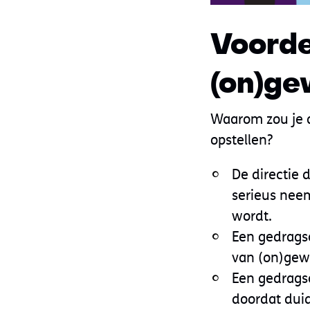
Voorde
(on)g
Waarom zou je 
opstellen?
De directie
serieus nee
wordt.
Een gedrags
van (on)gew
Een gedrags
doordat duid