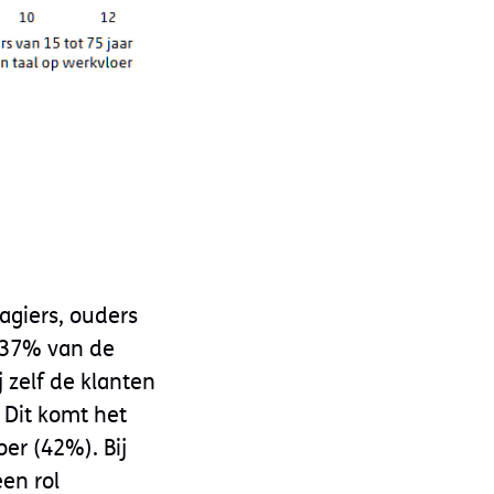
agiers, ouders
s 37% van de
 zelf de klanten
 Dit komt het
er (42%). Bij
en rol