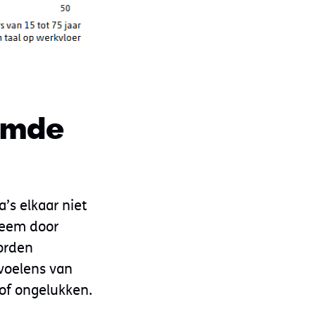
emde
’s elkaar niet
leem door
orden
evoelens van
s of ongelukken.