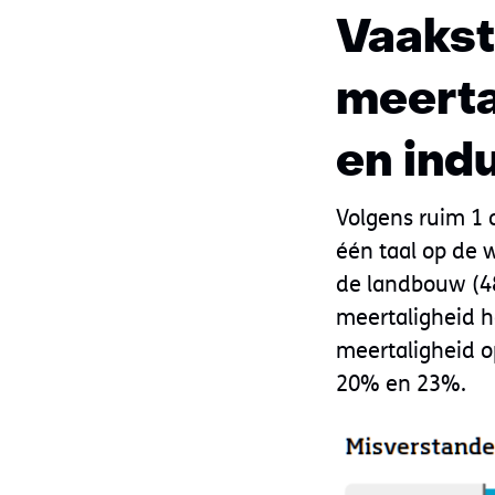
Vaakst
meerta
en ind
Volgens ruim 1
één taal op de w
de landbouw (4
meertaligheid h
meertaligheid op
20% en 23%.