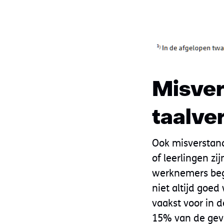
Misver
taalve
Ook misverstand
of leerlingen z
werknemers begri
niet altijd goe
vaakst voor in 
15% van de geva