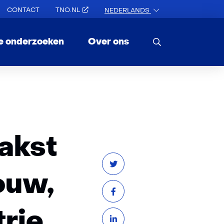
CONTACT
TNO.NL
NEDERLANDS
e onderzoeken
Over ons
aakst
ouw,
rie