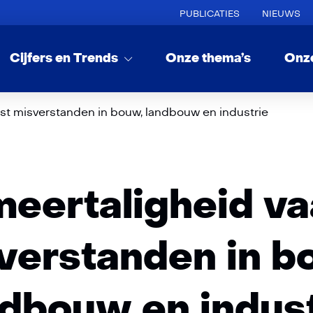
PUBLICATIES
NIEUWS
Cijfers en Trends
Onze thema’s
Onz
kst misverstanden in bouw, landbouw en industrie
meertaligheid v
verstanden in b
ndbouw en indust