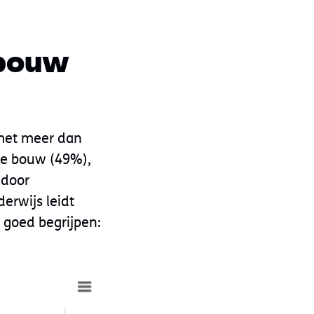
dbouw
met meer dan
 de bouw (49%),
 door
erwijs leidt
d goed begrijpen: